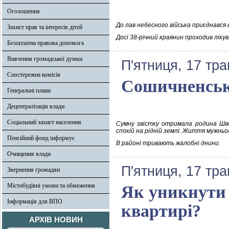
Оголошення
До лав небесного війська приєднався в
Захист прав та інтересів дітей
Досі 38-річний краянин проходив ліку
Безоплатна правова допомога
Вивчення громадської думки
П'ятниця, 17 тра
Спостережна комісія
Сошичненська
Генеральні плани
Децентралізація влади
Соціальний захист населення
Сумну звістку отримала родина Швор
спокій на рідній землі. Життя мужньо
Пенсійний фонд інформує
В районі тривають жалобні днини.
Очищення влади
П'ятниця, 17 тра
Звернення громадян
Містобудівні умови та обмеження
Як уникнути 
Інформація для ВПО
квартирі?
АРХІВ НОВИН