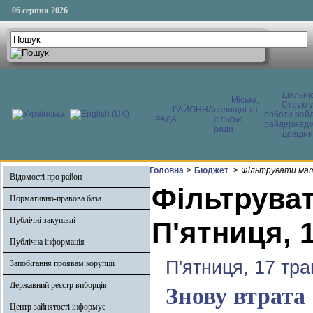
06 серпня 2026
Діяльні
Міська,
Структ
РАЙОННА
селищні та
роботи райд
РАДА
сільські
райдержадмі
ради
Довідни
Головна
>
Бюджет
>
Фільтрувати мат
Відомості про район
Фільтруват
Нормативно-правова база
Публічні закупівлі
П'ятниця, 
Публічна інформація
П'ятниця, 17 тра
Запобігання проявам корупції
Державний реєстр виборців
Знову втрата
Центр зайнятості інформує