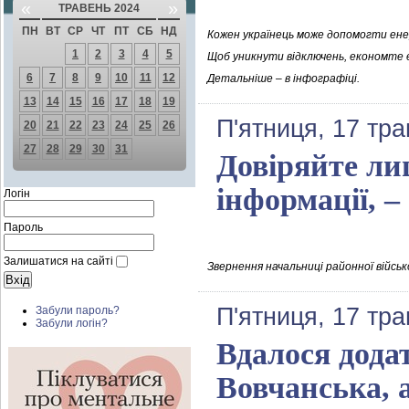
«
»
ТРАВЕНЬ 2024
ПН
ВТ
СР
ЧТ
ПТ
СБ
НД
Кожен українець може допомогти ене
1
2
3
4
5
Щоб уникнути відключень, економте ел
6
7
8
9
10
11
12
Детальніше – в інфографіці.
13
14
15
16
17
18
19
П'ятниця, 17 тра
20
21
22
23
24
25
26
27
28
29
30
31
Довіряйте ли
інформації, 
Логін
Пароль
Залишатися на сайті
Звернення начальниці районної військ
П'ятниця, 17 тра
Забули пароль?
Забули логін?
Вдалося дода
Вовчанська, а