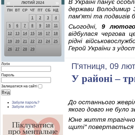
В Україні панує особ
«
»
ЛЮТИЙ 2024
держави Володимир З
ПН
ВТ
СР
ЧТ
ПТ
СБ
НД
пам’яті та подвигів б
1
2
3
4
Сьогодні,
9 лютого
5
6
7
8
9
10
11
відбулася чергова ц
12
13
14
15
16
17
18
рідні військовослуж
19
20
21
22
23
24
25
Герой України з удос
26
27
28
29
Логін
П'ятниця, 09 лют
Пароль
У районі – т
Залишатися на сайті
До останнього жевріл
Забули пароль?
Забули логін?
якого довго не було 
Юне життя трагічно о
щиті" повертається д