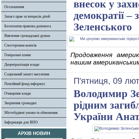
внесок у захи
Оголошення
демократії –
Захист прав та інтересів дітей
Зеленського
Безоплатна правова допомога
Вивчення громадської думки
Спостережна комісія
Продовження америк
Генеральні плани
нашим американським
Децентралізація влади
Соціальний захист населення
П'ятниця, 09 лют
Пенсійний фонд інформує
Володимир Зе
Очищення влади
рідним загиб
Звернення громадян
Містобудівні умови та обмеження
України Анат
Інформація для ВПО
АРХІВ НОВИН