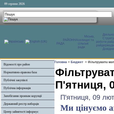
09 серпня 2026
Діяльні
Міська,
Структ
РАЙОННА
селищні та
роботи райд
РАДА
сільські
райдержадмі
ради
Довідни
Головна
>
Бюджет
>
Фільтрувати мат
Відомості про район
Фільтруват
Нормативно-правова база
Публічні закупівлі
П'ятниця, 
Публічна інформація
П'ятниця, 09 лют
Запобігання проявам корупції
Державний реєстр виборців
Ми цінуємо а
Центр зайнятості інформує