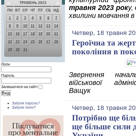
«
»
ТРАВЕНЬ 2023
травня 2023 рок
у,
ПН
ВТ
СР
ЧТ
ПТ
СБ
НД
хвилини мовчання в 
1
2
3
4
5
6
7
8
9
10
11
12
13
14
Четвер, 18 травня 20
15
16
17
18
19
20
21
Героїчна та жер
22
23
24
25
26
27
28
покоління в пок
29
30
31
Логін
Звернення начал
Пароль
військової адмін
Залишатися на сайті
Ващук
Забули пароль?
Четвер, 18 травня 20
Забули логін?
Потрібно ще біль
ще більше сили 
України