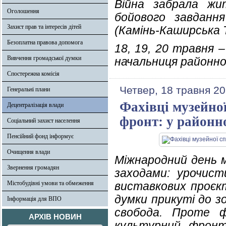
Війна забрала жи
Оголошення
бойового завдання
Захист прав та інтересів дітей
(Камінь-Каширська 
Безоплатна правова допомога
18, 19, 20 травня 
Вивчення громадської думки
начальниця районної
Спостережна комісія
Четвер, 18 травня 20
Генеральні плани
Фахівці музейно
Децентралізація влади
фронт: у районно
Соціальний захист населення
Пенсійний фонд інформує
Очищення влади
Міжнародний день м
Звернення громадян
заходами: урочист
Містобудівні умови та обмеження
виставкових проєкт
думки прикуті до з
Інформація для ВПО
свобода. Проте ф
АРХІВ НОВИН
культурний фронт