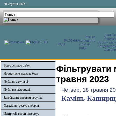
06 серпня 2026
Діяльні
Міська,
Структ
РАЙОННА
селищні та
роботи райд
РАДА
сільські
райдержадмі
ради
Довідни
Відомості про район
Фільтрувати 
Нормативно-правова база
травня 2023
Публічні закупівлі
Четвер, 18 травня 20
Публічна інформація
Камінь-Каширщи
Запобігання проявам корупції
Державний реєстр виборців
Центр зайнятості інформує