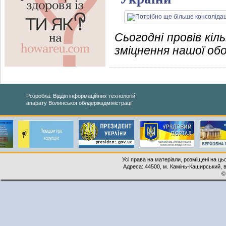
Сьогодні провів кіл
зміцнення нашої об
Розробка: Відділ інформаційних технологій
апарату Волинської облдержадміністрації
Усі права на матеріали, розміщені на ць
Адреса: 44500, м. Камінь-Каширський, ву
©