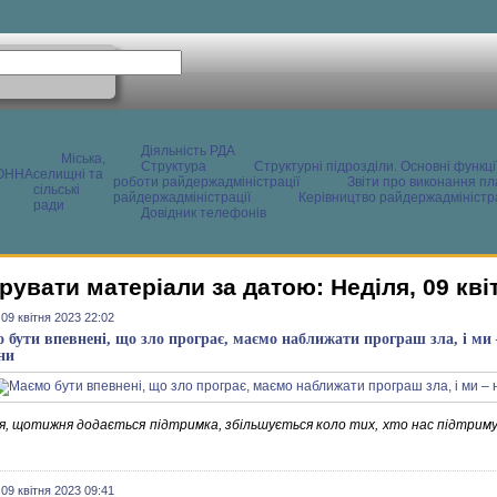
Діяльність РДА
Міська,
Структура
Структурні підрозділи. Основні функці
ОННА
селищні та
роботи райдержадміністрації
Звіти про виконання пл
сільські
райдержадміністрації
Керівництво райдержадміністра
ради
Довідник телефонів
рувати матеріали за датою: Неділя, 09 кві
 09 квітня 2023 22:02
 бути впевнені, що зло програє, маємо наближати програш зла, і ми
ни
я, щотижня додається підтримка, збільшується коло тих, хто нас підтримує,
 09 квітня 2023 09:41