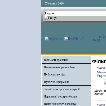
07 серпня 2026
РАЙ
РАДА
Відомості про район
Фільт
Нормативно-правова база
Неділя,
Маємо
Публічні закупівлі
Украї
Публічна інформація
Запобігання проявам корупції
Щомісяц
життя.
Державний реєстр виборців
Центр зайнятості інформує
Неділя,