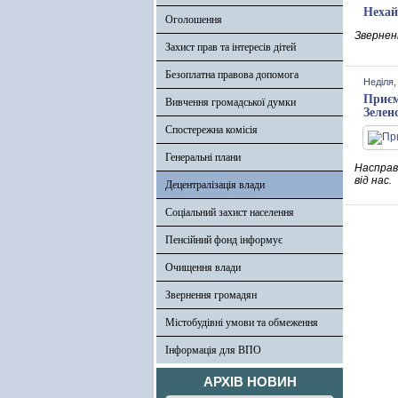
Нехай
Оголошення
Зверненн
Захист прав та інтересів дітей
Безоплатна правова допомога
Неділя,
Приєм
Вивчення громадської думки
Зелен
Спостережна комісія
Генеральні плани
Насправд
від нас.
Децентралізація влади
Соціальний захист населення
Пенсійний фонд інформує
Очищення влади
Звернення громадян
Містобудівні умови та обмеження
Інформація для ВПО
АРХІВ НОВИН