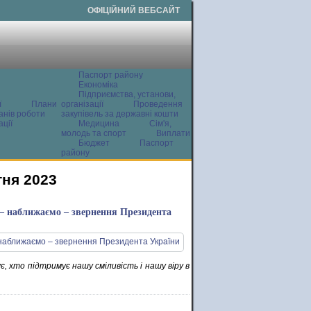
ОФІЦІЙНИЙ ВЕБСАЙТ
Паспорт району
Економіка
Підприємства, установи,
ї
Плани
організації
Проведення
анів роботи
закупівель за державні кошти
ції
Медицина
Сім'я,
молодь та спорт
Виплати
Бюджет
Паспорт
району
тня 2023
 – наближаємо – звернення Президента
 хто підтримує нашу сміливість і нашу віру в