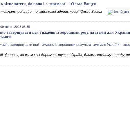
 квітне життя, бо воно і є перемога! – Ольга Ващук
я начальниці районної військової адміністрації Ольги Ващук
 09 квітня 2023 08:35
но завершувати цей тиждень із хорошими результатами для України
ського
і цінності, за які ми всі боремося тут, в Україні, близькі кожному народу, 