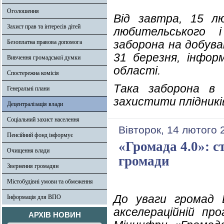
Оголошення
Від завтра, 15 л
Захист прав та інтересів дітей
любительського 
заборона на добува
Безоплатна правова допомога
31 березня, інформ
Вивчення громадської думки
області.
Спостережна комісія
Така заборона в 
Генеральні плани
захистити плідникі
Децентралізація влади
Соціальний захист населення
Вівторок, 14 лютого 
Пенсійний фонд інформує
«Громада 4.0»: 
Очищення влади
громади
Звернення громадян
Містобудівні умови та обмеження
До уваги громад 
Інформація для ВПО
акселераційній пр
АРХІВ НОВИН