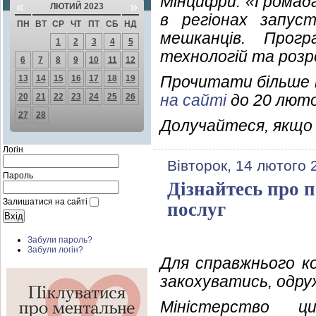
Мінцифри. «Громада
«
»
ЛЮТИЙ 2023
в регіонах запус
ПН
ВТ
СР
ЧТ
ПТ
СБ
НД
мешканців. Прог
1
2
3
4
5
технологій та розр
6
7
8
9
10
11
12
Прочитати більше 
13
14
15
16
17
18
19
на сайті
до 20 люто
20
21
22
23
24
25
26
27
28
Долучайтеся, якщо 
Логін
Вівторок, 14 лютого 
Пароль
Дізнайтесь про 
Залишатися на сайті
послуг
Забули пароль?
Забули логін?
Для справжнього к
закохуватись, одру
Міністерство ц