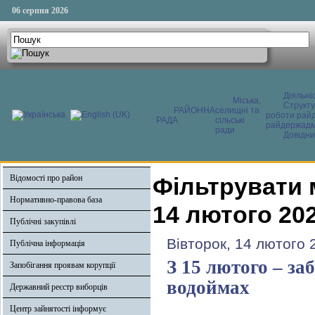
06 серпня 2026
Діяльні
Міська,
Структ
РАЙОННА
селищні та
роботи райд
РАДА
сільські
райдержадмі
ради
Довідни
Відомості про район
Фільтрувати 
Нормативно-правова база
14 лютого 20
Публічні закупівлі
Вівторок, 14 лютого 
Публічна інформація
З 15 лютого – з
Запобігання проявам корупції
водоймах
Державний реєстр виборців
Центр зайнятості інформує