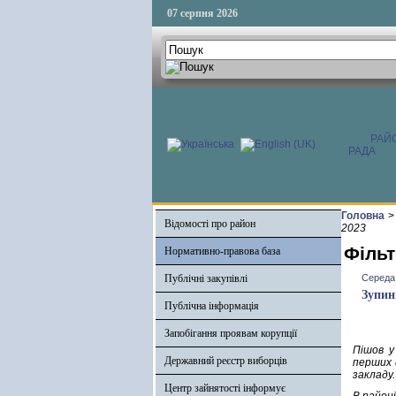
07 серпня 2026
РАЙ
РАДА
Головна
>
Відомості про район
2023
Фільт
Нормативно-правова база
Публічні закупівлі
Середа,
Зупин
Публічна інформація
Запобігання проявам корупції
Пішов у
Державний реєстр виборців
перших д
закладу
Центр зайнятості інформує