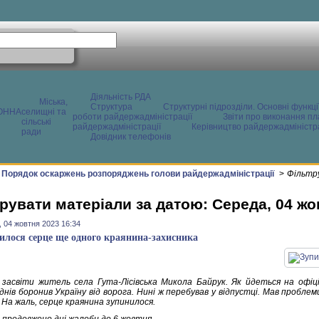
Діяльність РДА
Міська,
Структура
Структурні підрозділи. Основні функці
ОННА
селищні та
роботи райдержадміністрації
Звіти про виконання пл
сільські
райдержадміністрації
Керівництво райдержадміністра
ради
Довідник телефонів
Порядок оскаржень розпоряджень голови райдержадміністрації
>
Фільтр
рувати матеріали за датою: Середа, 04 жо
 04 жовтня 2023 16:34
илося серце ще одного краянина-захисника
 засвіти житель села Гута-Лісівська Микола Байрук. Як йдеться на офіці
нів боронив Україну від ворога. Нині ж перебував у відпустці. Мав проблем
. На жаль, серце краянина зупинилося.