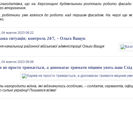
Благодатівка, що на Херсонщині будівельники розпочали робити фасади б
го вторгнення.
, робітники уже взялися до роботи над першим фасадом. На черзі ще як 
ко.
 04 жовтня 2023 08:22
кова ситуація; контроль 24/7, – Ольга Ващук
я начальниці районної військової адміністрації Ольги Ващук
 04 жовтня 2023 08:08
в не просто тримається, а допомагає тримати міцним увесь наш Cхід
ь нагородити воїнів, які відзначились особливо, – солдатів, сержантів, офіце
 сильні українці! Пишаюся всіма!