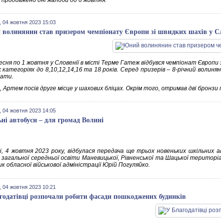
і продовжено дні жалоби до 6 жовтня.
 04 жовтня 2023 15:03
волинянин став призером чемпіонату Європи зі швидких шахів у Сл
есня по 1 жовтня у Словенії в місті Терме Гатеж відбувся чемпіонат Європи з
их категоріях до 8,10,12,14,16 та 18 років. Серед призерів – 8-річний вол
ати.
 Артем посів друге місце у шахових бліцах. Окрім того, отримав дві бронзи п
 04 жовтня 2023 14:05
ні автобуси – для громад Волині
і, 4 жовтня 2023 року, відбулася передача ще трьох новеньких шкільних 
в загальної середньої освіти Маневицької, Рівненської та Шацької територі
к обласної військової адміністрації Юрій Погуляйко.
 04 жовтня 2023 10:21
годатівці розпочали робити фасади пошкоджених будинків