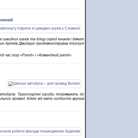
овенії
і швидких шахів та бліцу серед юнаків і дівчат
инянин Артем Дмитрук продемонстрував блискучі
ід час ігор «Рапід» і «Командний рапід».
автобусів. Транспортні засоби попрямують до
альних громад. Ключі від авто особисто вручив