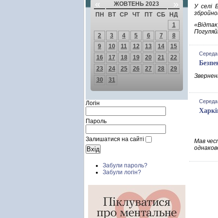
«
»
ЖОВТЕНЬ 2023
У селі 
збройно
ПН
ВТ
СР
ЧТ
ПТ
СБ
НД
1
«Відтак
Погуляй
2
3
4
5
6
7
8
9
10
11
12
13
14
15
Середа,
16
17
18
19
20
21
22
Безпе
23
24
25
26
27
28
29
Зверненн
30
31
Середа,
Логін
Харкі
Пароль
Залишатися на сайті
Мав чест
однаково
Забули пароль?
Забули логін?