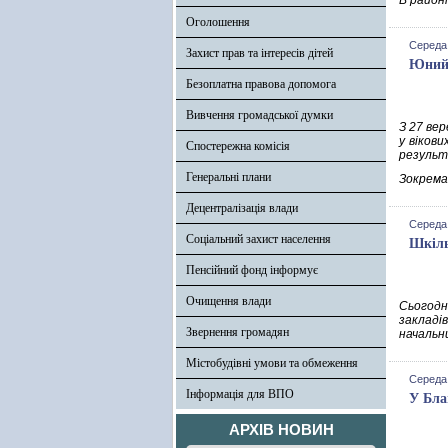
В район
Оголошення
Середа,
Захист прав та інтересів дітей
Юний 
Безоплатна правова допомога
Вивчення громадської думки
З 27 вер
у віков
Спостережна комісія
результ
Генеральні плани
Зокрема,
Децентралізація влади
Середа,
Соціальний захист населення
Шкіль
Пенсійний фонд інформує
Очищення влади
Сьогодн
закладі
Звернення громадян
начальни
Містобудівні умови та обмеження
Середа,
Інформація для ВПО
У Бла
АРХІВ НОВИН