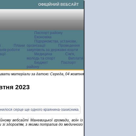
ОФІЦІЙНИЙ ВЕБСАЙТ
Паспорт району
Економіка
Підприємства, установи,
ї
Плани
організації
Проведення
анів роботи
закупівель за державні кошти
ції
Медицина
Сім'я,
молодь та спорт
Виплати
Бюджет
Паспорт
району
увати матеріали за датою: Середа, 04 жовтня
втня 2023
йному вебсайті Маневицької громади, воїн із
и зі здоров'ям, з якими потрапив до медичного