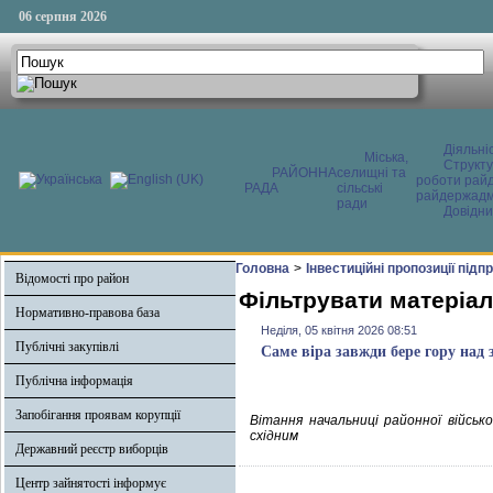
06 серпня 2026
Діяльні
Міська,
Структ
РАЙОННА
селищні та
роботи райд
РАДА
сільські
райдержадмі
ради
Довідни
Головна
>
Інвестиційні пропозиції під
Відомості про район
Фільтрувати матеріали
Нормативно-правова база
Неділя, 05 квітня 2026 08:51
Публічні закупівлі
Саме віра завжди бере гору над
Публічна інформація
Запобігання проявам корупції
Вітання начальниці районної військ
східним
Державний реєстр виборців
Центр зайнятості інформує