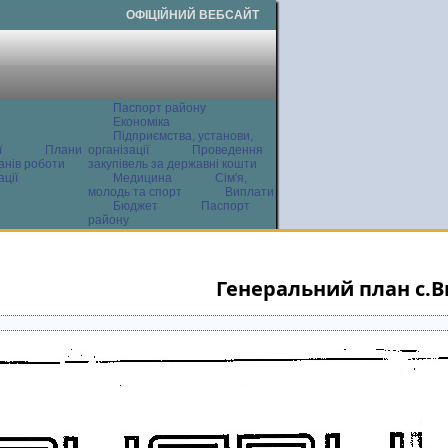
ОФІЦІЙНИЙ ВЕБСАЙТ
Паспорт району
Економіка
Підприємства, установи,
ї
Плани
організації
Проведення
анів роботи
закупівель за державні кошти
ції
Медицина
Сім'я,
молодь та спорт
Виплати
Бюджет
Паспорт
району
Генеральний план с.В