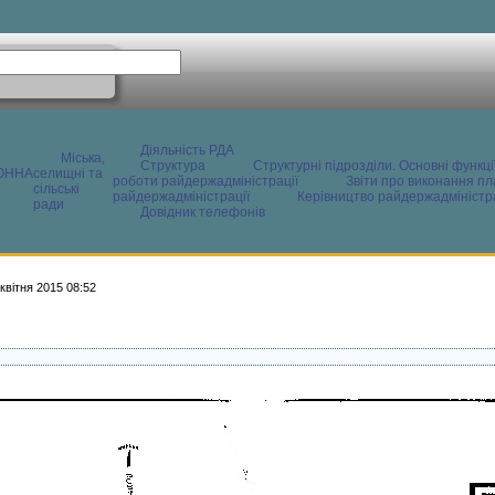
Діяльність РДА
Міська,
Структура
Структурні підрозділи. Основні функці
ОННА
селищні та
роботи райдержадміністрації
Звіти про виконання пл
сільські
райдержадміністрації
Керівництво райдержадміністра
ради
Довідник телефонів
квітня 2015 08:52