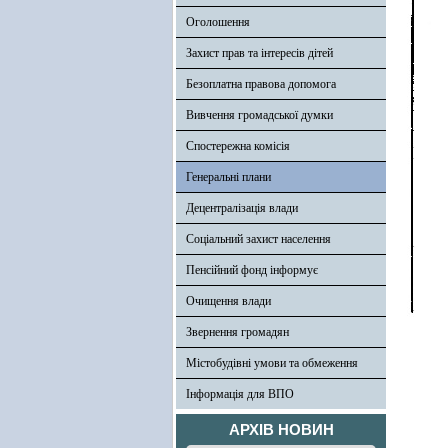
Оголошення
Захист прав та інтересів дітей
Безоплатна правова допомога
Вивчення громадської думки
Спостережна комісія
Генеральні плани
Децентралізація влади
Соціальний захист населення
Пенсійний фонд інформує
Очищення влади
Звернення громадян
Містобудівні умови та обмеження
Інформація для ВПО
АРХІВ НОВИН