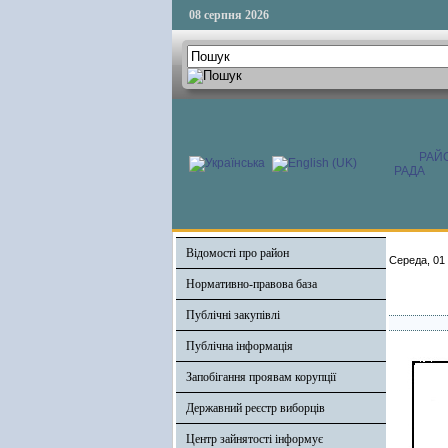
08 серпня 2026
РАЙ
РАДА
Відомості про район
Середа, 01 
Нормативно-правова база
Публічні закупівлі
Публічна інформація
Запобігання проявам корупції
Державний реєстр виборців
Центр зайнятості інформує