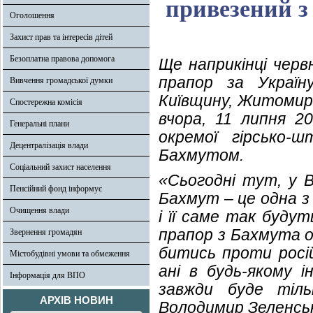
привезений з
Оголошення
Захист прав та інтересів дітей
Безоплатна правова допомога
Ще наприкінці чер
прапор за Україн
Вивчення громадської думки
Київщину, Житомирщ
Спостережна комісія
вчора, 11 липня 20
Генеральні плани
окремої гірсько-
Децентралізація влади
Бахмутом.
Соціальний захист населення
«Сьогодні тут, у В
Пенсійний фонд інформує
Бахмут – це одна з
Очищення влади
і її саме так буду
прапор з Бахмута о
Звернення громадян
битись проти росій
Містобудівні умови та обмеження
ані в будь-якому і
Інформація для ВПО
завжди буде тіль
АРХІВ НОВИН
Володимир Зеленсь