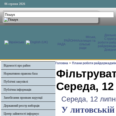
06 серпня 2026
Діяльні
Міська,
Структ
РАЙОННА
селищні та
роботи райд
РАДА
сільські
райдержадмі
ради
Довідни
Головна
>
Плани роботи райдержадміні
Відомості про район
Фільтруват
Нормативно-правова база
Публічні закупівлі
Середа, 12
Публічна інформація
Середа, 12 липн
Запобігання проявам корупції
Державний реєстр виборців
У литовській
Центр зайнятості інформує