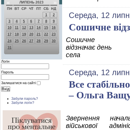
«
»
ЛИПЕНЬ 2023
ПН
ВТ
СР
ЧТ
ПТ
СБ
НД
Середа, 12 липн
1
2
3
4
5
6
7
8
9
Сошичне відз
10
11
12
13
14
15
16
17
18
19
20
21
22
23
Сошичне
24
25
26
27
28
29
30
відзначає день
31
села
Логін
Середа, 12 липн
Пароль
Все стабільно
Залишатися на сайті
– Ольга Ващ
Забули пароль?
Забули логін?
Звернення начал
військової адмін