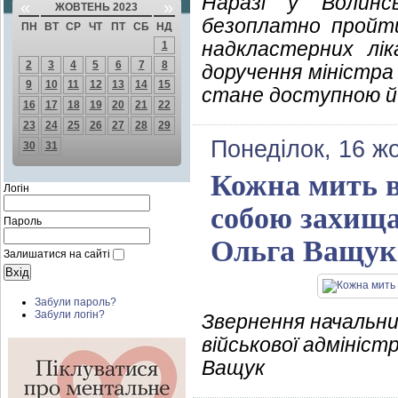
Наразі у Волинсь
«
»
ЖОВТЕНЬ 2023
безоплатно пройти
ПН
ВТ
СР
ЧТ
ПТ
СБ
НД
надкластерних лік
1
2
3
4
5
6
7
8
доручення міністра
9
10
11
12
13
14
15
стане доступною й в
16
17
18
19
20
21
22
23
24
25
26
27
28
29
Понеділок, 16 ж
30
31
Кожна мить в
Логін
собою захища
Пароль
Ольга Ващук
Залишатися на сайті
Забули пароль?
Забули логін?
Звернення начальни
військової адмініст
Ващук