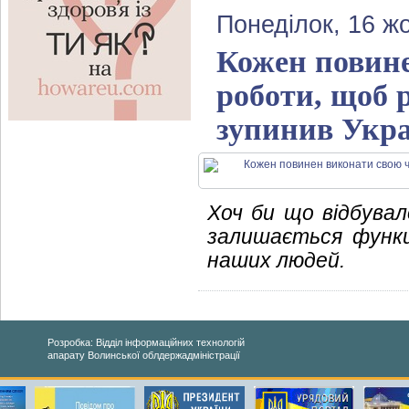
Понеділок, 16 ж
Кожен повине
роботи, щоб р
зупинив Укра
Хоч би що відбувал
залишається функц
наших людей.
Розробка: Відділ інформаційних технологій
апарату Волинської облдержадміністрації