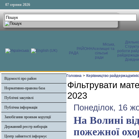
07 серпня 2026
Діяльні
Міська,
Структ
РАЙОННА
селищні та
роботи райд
РАДА
сільські
райдержадмі
ради
Довідни
Головна
>
Керівництво райдержадмініс
Відомості про район
Фільтрувати мате
Нормативно-правова база
2023
Публічні закупівлі
Понеділок, 16 ж
Публічна інформація
На Волині від
Запобігання проявам корупції
Державний реєстр виборців
пожежної охо
Центр зайнятості інформує