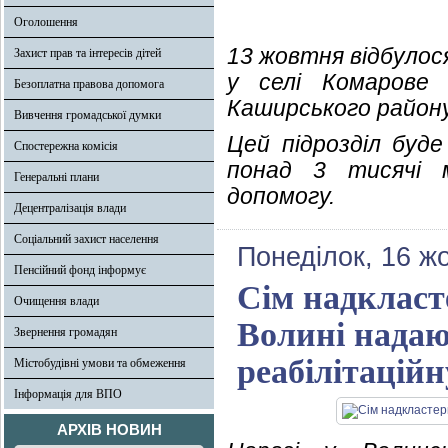
Оголошення
13 жовтня відбулос
Захист прав та інтересів дітей
у селі Комарове 
Безоплатна правова допомога
Каширського району
Вивчення громадської думки
Цей підрозділ буд
Спостережна комісія
понад 3 тисячі 
Генеральні плани
допомогу.
Децентралізація влади
Соціальний захист населення
Понеділок, 16 ж
Пенсійний фонд інформує
Сім надкласт
Очищення влади
Волині надаю
Звернення громадян
реабілітацій
Містобудівні умови та обмеження
Інформація для ВПО
АРХІВ НОВИН