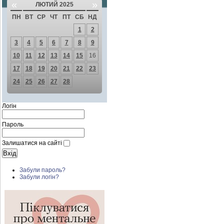
«
»
ЛЮТИЙ 2025
ПН
ВТ
СР
ЧТ
ПТ
СБ
НД
1
2
3
4
5
6
7
8
9
10
11
12
13
14
15
16
17
18
19
20
21
22
23
24
25
26
27
28
Логін
Пароль
Залишатися на сайті
Забули пароль?
Забули логін?