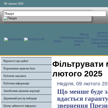
08 серпня 2026
Діяльні
Міська,
Структ
РАЙОННА
селищні та
роботи райд
РАДА
сільські
райдержадмі
ради
Довідни
Відомості про район
Фільтрувати 
Нормативно-правова база
лютого 2025
Публічні закупівлі
Неділя, 09 лютого 20
Публічна інформація
Що менше буде за
Запобігання проявам корупції
вдасться гаранту
Державний реєстр виборців
звернення Прези
Центр зайнятості інформує