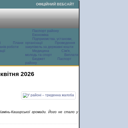
ОФІЦІЙНИЙ ВЕБСАЙТ
Паспорт району
Економіка
Підприємства, установи,
ї
Плани
організації
Проведення
анів роботи
закупівель за державні кошти
ції
Медицина
Сім'я,
молодь та спорт
Виплати
Бюджет
Паспорт
району
квітня 2026
Камінь-Каширської громади. Його не стало у