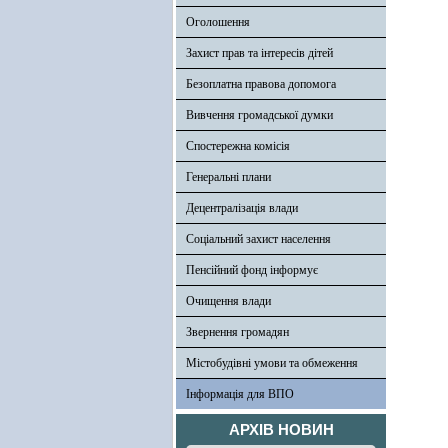
Оголошення
Захист прав та інтересів дітей
Безоплатна правова допомога
Вивчення громадської думки
Спостережна комісія
Генеральні плани
Децентралізація влади
Соціальний захист населення
Пенсійний фонд інформує
Очищення влади
Звернення громадян
Містобудівні умови та обмеження
Інформація для ВПО
АРХІВ НОВИН