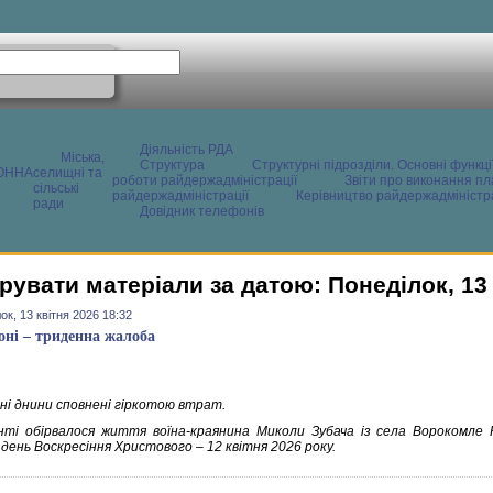
Діяльність РДА
Міська,
Структура
Структурні підрозділи. Основні функці
ОННА
селищні та
роботи райдержадміністрації
Звіти про виконання пл
сільські
райдержадміністрації
Керівництво райдержадміністра
ради
Довідник телефонів
рувати матеріали за датою: Понеділок, 13 
ок, 13 квітня 2026 18:32
оні – триденна жалоба
ні днини сповнені гіркотою втрат.
ті обірвалося життя воїна-краянина Миколи Зубача із села Ворокомле 
день Воскресіння Христового – 12 квітня 2026 року.