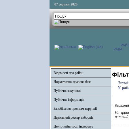
07 серпня 2026
РАЙ
РАДА
Відомості про район
Фільт
Нормативно-правова база
Понеділ
У рай
Публічні закупівлі
Публічна інформація
Великод
Запобігання проявам корупції
На фрон
великий 
Державний реєстр виборців
Центр зайнятості інформує