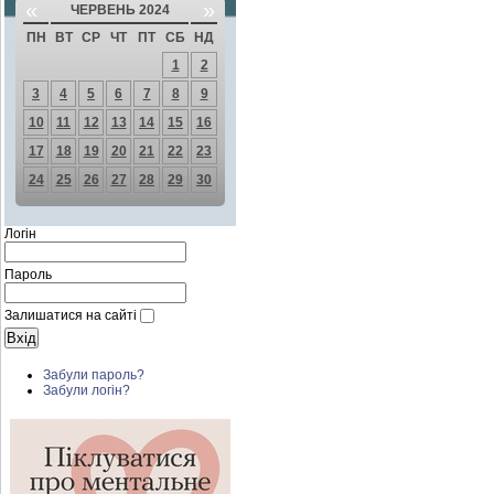
«
»
ЧЕРВЕНЬ 2024
ПН
ВТ
СР
ЧТ
ПТ
СБ
НД
1
2
3
4
5
6
7
8
9
10
11
12
13
14
15
16
17
18
19
20
21
22
23
24
25
26
27
28
29
30
Логін
Пароль
Залишатися на сайті
Забули пароль?
Забули логін?