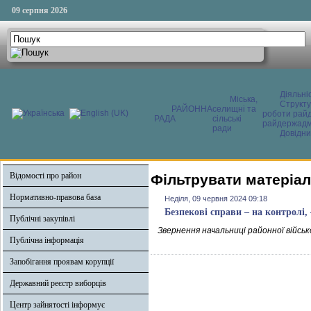
09 серпня 2026
Діяльні
Міська,
Структ
РАЙОННА
селищні та
роботи райд
РАДА
сільські
райдержадмі
ради
Довідни
Відомості про район
Фільтрувати матеріал
Нормативно-правова база
Неділя, 09 червня 2024 09:18
Безпекові справи – на контролі
Публічні закупівлі
Звернення начальниці районної військ
Публічна інформація
Запобігання проявам корупції
Державний реєстр виборців
Центр зайнятості інформує