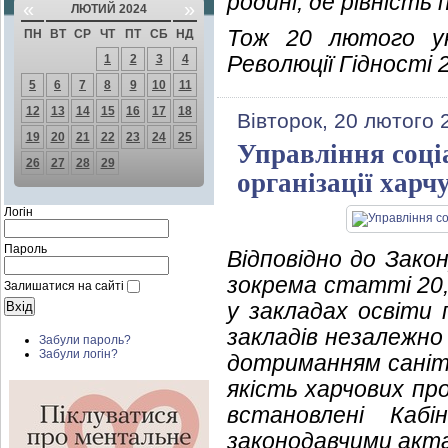
родині, де рівність 
«
»
ЛЮТИЙ 2024
Тож 20 лютого ук
ПН
ВТ
СР
ЧТ
ПТ
СБ
НД
Революції Гідності 2
1
2
3
4
5
6
7
8
9
10
11
12
13
14
15
16
17
18
Вівторок, 20 лютого 
19
20
21
22
23
24
25
Управління соці
26
27
28
29
організації харч
Логін
Пароль
Відповідно до Зако
зокрема статті 20, 
Залишатися на сайті
у закладах освіти п
закладів незалежно
Забули пароль?
Забули логін?
дотриманням саніта
якість харчових пр
встановлені Каб
законодавчими акт