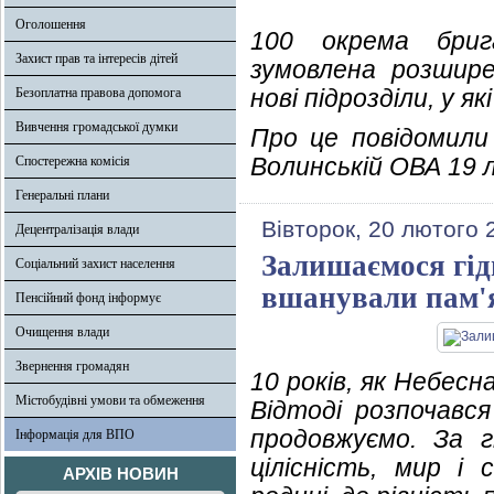
Оголошення
100 окрема бриг
Захист прав та інтересів дітей
зумовлена розшире
нові підрозділи, у як
Безоплатна правова допомога
Вивчення громадської думки
Про це повідомили 
Волинській ОВА 19 
Спостережна комісія
Генеральні плани
Вівторок, 20 лютого 
Децентралізація влади
Залишаємося гід
Соціальний захист населення
вшанували пам'я
Пенсійний фонд інформує
Очищення влади
Звернення громадян
10 років, як Небес
Містобудівні умови та обмеження
Відтоді розпочався
продовжуємо. За г
Інформація для ВПО
цілісність, мир і
АРХІВ НОВИН