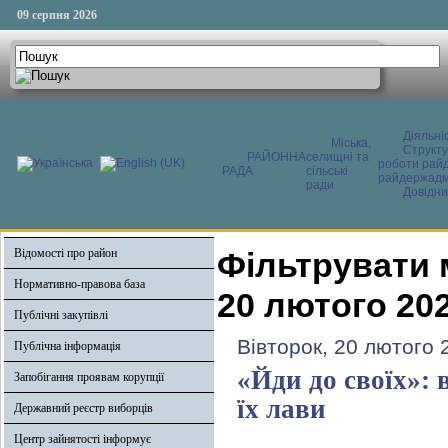
09 серпня 2026
Діяльні
Міська,
Структ
РАЙОННА
селищні та
роботи райд
РАДА
сільські
райдержадмі
ради
Довідни
Відомості про район
Фільтрувати 
Нормативно-правова база
20 лютого 20
Публічні закупівлі
Вівторок, 20 лютого 
Публічна інформація
«Йди до своїх»:
Запобігання проявам корупції
їх лави
Державний реєстр виборців
Центр зайнятості інформує