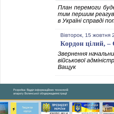
План перемоги буде
тим першим реагува
в Україні справді п
Вівторок, 15 жовтня 
Кордон цілий, –
Звернення начальни
військової адмініст
Ващук
Розробка: Відділ інформаційних технологій
апарату Волинської облдержадміністрації