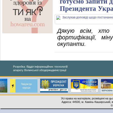
готуємо запити д
Президента Укр
Дякую всім, хто
фортифікації, мі
окупанти.
Розробка: Відділ інформаційних технологій
апарату Волинської облдержадміністрації
Усі права на матеріали, розміщені на ць
Адреса: 44500, м. Камінь-Каширський, ву
©