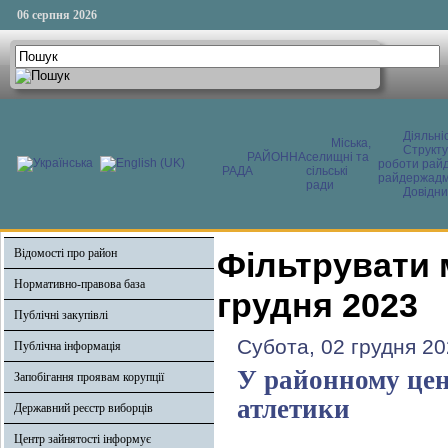
06 серпня 2026
Діяльні
Міська,
Структ
РАЙОННА
селищні та
роботи райд
РАДА
сільські
райдержадмі
ради
Довідни
Відомості про район
Фільтрувати 
Нормативно-правова база
грудня 2023
Публічні закупівлі
Субота, 02 грудня 20
Публічна інформація
У районному цен
Запобігання проявам корупції
атлетики
Державний реєстр виборців
Центр зайнятості інформує