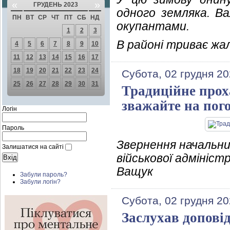
«
»
ГРУДЕНЬ 2023
одного земляка. В
ПН
ВТ
СР
ЧТ
ПТ
СБ
НД
окупантами.
1
2
3
В районі триває жа
4
5
6
7
8
9
10
11
12
13
14
15
16
17
18
19
20
21
22
23
24
Субота, 02 грудня 20
25
26
27
28
29
30
31
Традиційне прох
зважайте на пог
Логін
Пароль
Звернення начальни
Залишатися на сайті
військової адмініст
Ващук
Забули пароль?
Забули логін?
Субота, 02 грудня 20
Заслухав доповід