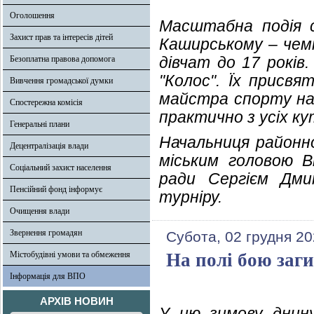
Оголошення
Масштабна подія с
Захист прав та інтересів дітей
Каширському – чемп
дівчат до 17 рокі
Безоплатна правова допомога
"Колос". Їх присв
Вивчення громадської думки
майстра спорту на 
Спостережна комісія
практично з усіх ку
Генеральні плани
Начальниця районно
Децентралізація влади
міським головою В
Соціальний захист населення
ради Сергієм Дми
Пенсійний фонд інформує
турніру.
Очищення влади
Звернення громадян
Субота, 02 грудня 20
Містобудівні умови та обмеження
На полі бою заг
Інформація для ВПО
АРХІВ НОВИН
У цю зимову днин