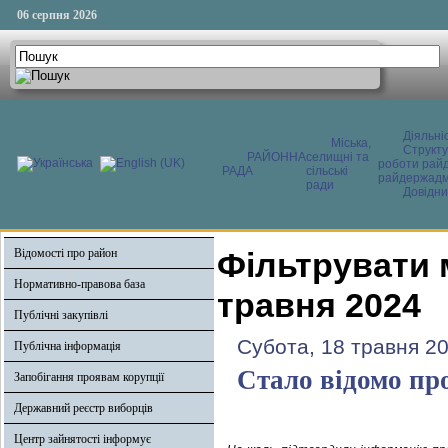
06 серпня 2026
Діяльні
Міська,
Структ
РАЙОННА
селищні та
роботи райд
РАДА
сільські
райдержадмі
ради
Довідни
Відомості про район
Фільтрувати 
Нормативно-правова база
травня 2024
Публічні закупівлі
Субота, 18 травня 2
Публічна інформація
Стало відомо про
Запобігання проявам корупції
Державний реєстр виборців
Центр зайнятості інформує