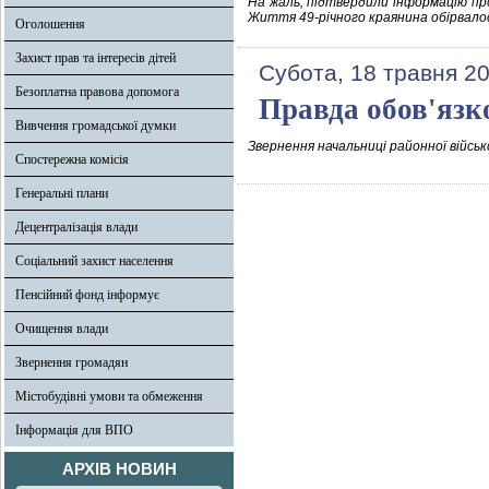
На жаль, підтвердили інформацію про 
Життя 49-річного краянина обірвалос
Оголошення
Захист прав та інтересів дітей
Субота, 18 травня 2
Безоплатна правова допомога
Правда обов'язк
Вивчення громадської думки
Звернення начальниці районної військ
Спостережна комісія
Генеральні плани
Децентралізація влади
Соціальний захист населення
Пенсійний фонд інформує
Очищення влади
Звернення громадян
Містобудівні умови та обмеження
Інформація для ВПО
АРХІВ НОВИН