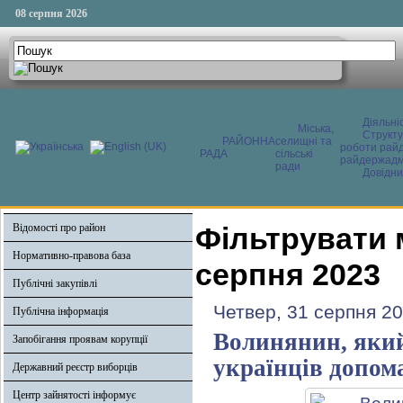
08 серпня 2026
Діяльні
Міська,
Структ
РАЙОННА
селищні та
роботи райд
РАДА
сільські
райдержадмі
ради
Довідни
Відомості про район
Фільтрувати 
Нормативно-правова база
серпня 2023
Публічні закупівлі
Четвер, 31 серпня 20
Публічна інформація
Волинянин, який
Запобігання проявам корупції
українців допом
Державний реєстр виборців
Центр зайнятості інформує