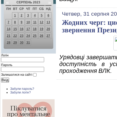
«
»
СЕРПЕНЬ 2023
ПН
ВТ
СР
ЧТ
ПТ
СБ
НД
Четвер, 31 серпня 20
1
2
3
4
5
6
Жодних черг: ци
7
8
9
10
11
12
13
звернення Прези
14
15
16
17
18
19
20
21
22
23
24
25
26
27
28
29
30
31
Логін
Урядовці завершать
доступність в ус
Пароль
проходження ВЛК.
Залишатися на сайті
Забули пароль?
Забули логін?