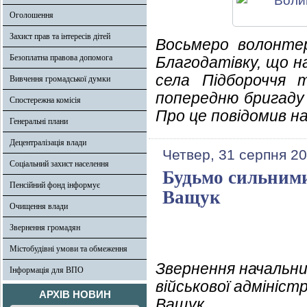
Оголошення
Захист прав та інтересів дітей
Восьмеро волонтері
Безоплатна правова допомога
Благодатівку, що н
села Підбороччя 
Вивчення громадської думки
попередню бригаду
Спостережна комісія
Про це повідомив н
Генеральні плани
Децентралізація влади
Четвер, 31 серпня 20
Соціальний захист населення
Будьмо сильними
Пенсійний фонд інформує
Ващук
Очищення влади
Звернення громадян
Містобудівні умови та обмеження
Звернення начальни
Інформація для ВПО
військової адмініст
АРХІВ НОВИН
Ващук