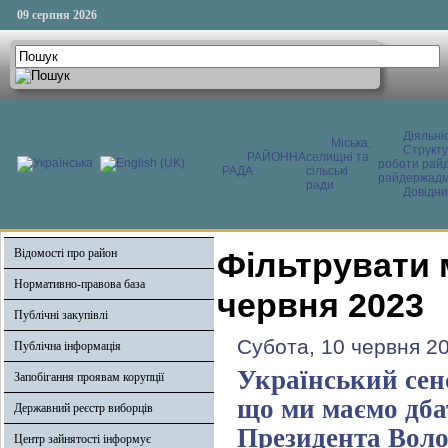
09 серпня 2026
Діяльні
Міська,
Структ
РАЙОННА
селищні та
роботи райд
РАДА
сільські
райдержадмі
ради
Довідни
Відомості про район
Фільтрувати 
Нормативно-правова база
червня 2023
Публічні закупівлі
Субота, 10 червня 2
Публічна інформація
Український сен
Запобігання проявам корупції
що ми маємо дба
Державний реєстр виборців
Президента Воло
Центр зайнятості інформує