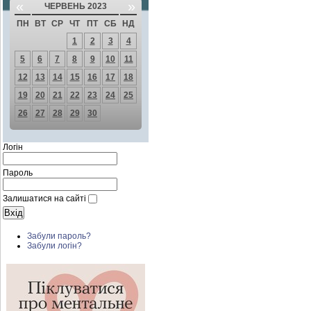
«
»
ЧЕРВЕНЬ 2023
ПН
ВТ
СР
ЧТ
ПТ
СБ
НД
1
2
3
4
5
6
7
8
9
10
11
12
13
14
15
16
17
18
19
20
21
22
23
24
25
26
27
28
29
30
Логін
Пароль
Залишатися на сайті
Забули пароль?
Забули логін?