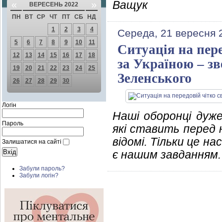
Ващук
«
»
ВЕРЕСЕНЬ 2022
ПН
ВТ
СР
ЧТ
ПТ
СБ
НД
1
2
3
4
Середа, 21 вересня 
5
6
7
8
9
10
11
Ситуація на пере
12
13
14
15
16
17
18
за Україною – з
19
20
21
22
23
24
25
Зеленського
26
27
28
29
30
Логін
Наші оборонці дуж
Пароль
які ставить перед 
відомі. Тільки це на
Залишатися на сайті
є нашим завданням.
Забули пароль?
Забули логін?