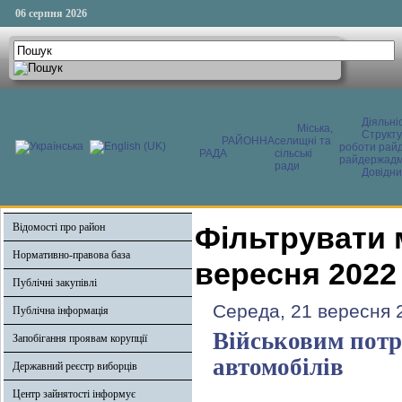
06 серпня 2026
Діяльні
Міська,
Структ
РАЙОННА
селищні та
роботи райд
РАДА
сільські
райдержадмі
ради
Довідни
Відомості про район
Фільтрувати 
Нормативно-правова база
вересня 2022
Публічні закупівлі
Середа, 21 вересня 
Публічна інформація
Військовим потр
Запобігання проявам корупції
автомобілів
Державний реєстр виборців
Центр зайнятості інформує