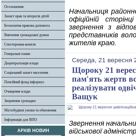
Оголошення
Начальниця районно
Захист прав та інтересів дітей
офіційній сторінц
звернення з відпо
Безоплатна правова допомога
представників воло
Вивчення громадської думки
жителів краю.
Спостережна комісія
Генеральні плани
Середа, 21 вересня 
Децентралізація влади
Щороку 21 верес
Соціальний захист населення
пам'ять жертв во
Пенсійний фонд інформує
реалізувати одві
Очищення влади
Ващук
Звернення громадян
Містобудівні умови та обмеження
Інформація для ВПО
Звернення начальни
військової адмініст
АРХІВ НОВИН