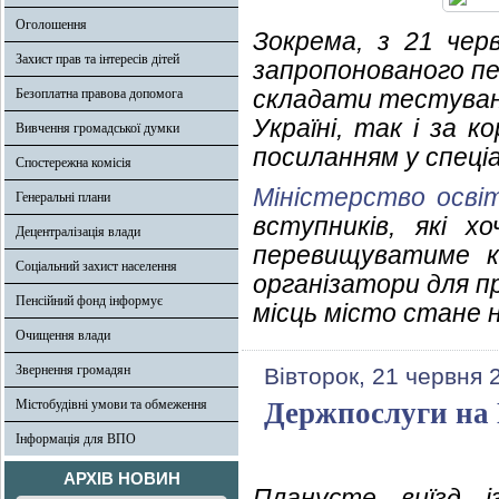
Оголошення
Зокрема, з 21 чер
Захист прав та інтересів дітей
запропонованого пе
складати тестуванн
Безоплатна правова допомога
Україні, так і за 
Вивчення громадської думки
посиланням у спеці
Спостережна комісія
Міністерство освіт
Генеральні плани
вступників, які 
Децентралізація влади
перевищуватиме к
Соціальний захист населення
організатори для п
Пенсійний фонд інформує
місць місто стане 
Очищення влади
Звернення громадян
Вівторок, 21 червня 
Містобудівні умови та обмеження
Держпослуги на Г
Інформація для ВПО
АРХІВ НОВИН
Плануєте виїзд і