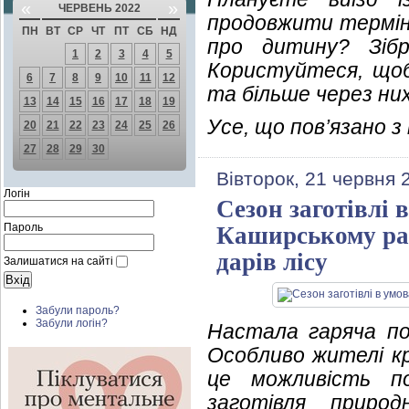
«
»
ЧЕРВЕНЬ 2022
продовжити термін 
ПН
ВТ
СР
ЧТ
ПТ
СБ
НД
про дитину? Зібр
1
2
3
4
5
Користуйтеся, щоб
6
7
8
9
10
11
12
та більше через ни
13
14
15
16
17
18
19
Усе, що пов’язано 
20
21
22
23
24
25
26
27
28
29
30
Вівторок, 21 червня 
Логін
Сезон заготівлі 
Пароль
Каширському рай
дарів лісу
Залишатися на сайті
Забули пароль?
Забули логін?
Настала гаряча по
Особливо жителі кр
це можливість по
заготівля природ