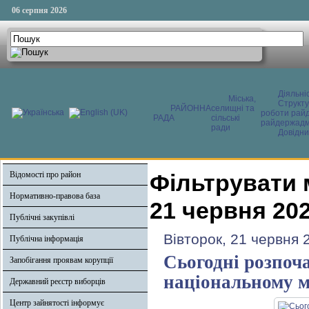
06 серпня 2026
Діяльні
Міська,
Структ
РАЙОННА
селищні та
роботи райд
РАДА
сільські
райдержадмі
ради
Довідни
Відомості про район
Фільтрувати 
Нормативно-правова база
21 червня 20
Публічні закупівлі
Вівторок, 21 червня 
Публічна інформація
Сьогодні розпоча
Запобігання проявам корупції
національному м
Державний реєстр виборців
Центр зайнятості інформує