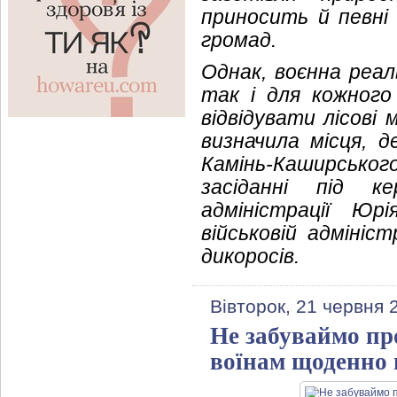
приносить й певні
громад.
Однак, воєнна реаль
так і для кожного 
відвідувати лісові
визначила місця, 
Камінь-Каширського
засіданні під ке
адміністрації Юр
військовій адмініс
дикоросів.
Вівторок, 21 червня 
Не забуваймо пр
воїнам щоденно 