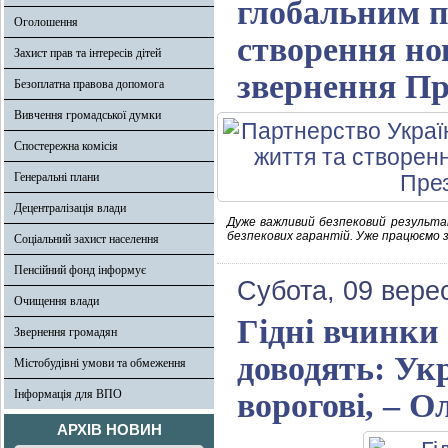
глобальним п
Оголошення
створення но
Захист прав та інтересів дітей
звернення Пр
Безоплатна правова допомога
Вивчення громадської думки
Спостережна комісія
Генеральні плани
Децентралізація влади
Дуже важливий безпековий результа
безпекових гарантій. Уже працюємо з
Соціальний захист населення
Пенсійний фонд інформує
Субота, 09 вере
Очищення влади
Гідні вчинки
Звернення громадян
доводять: Ук
Містобудівні умови та обмеження
Інформація для ВПО
ворогові, – 
АРХІВ НОВИН