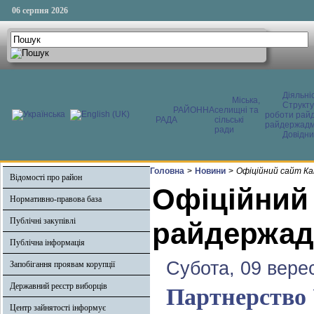
06 серпня 2026
Діяльні
Міська,
Структ
РАЙОННА
селищні та
роботи райд
РАДА
сільські
райдержадмі
ради
Довідни
Головна
>
Новини
>
Офіційний сайт Ка
Відомості про район
Офіційний
Нормативно-правова база
Публічні закупівлі
райдержадм
Публічна інформація
Субота, 09 вере
Запобігання проявам корупції
Державний реєстр виборців
Партнерство 
Центр зайнятості інформує